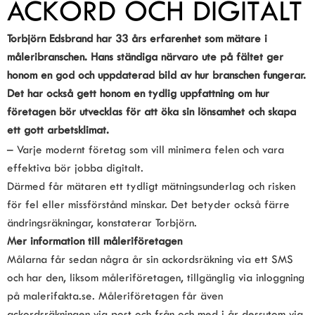
ACKORD OCH DIGITALT 
Torbjörn Edsbrand har 33 års erfarenhet som mätare i 
måleribranschen. Hans ständiga närvaro ute på fältet ger 
honom en god och uppdaterad bild av hur branschen fungerar. 
Det har också gett honom en tydlig uppfattning om hur 
företagen bör utvecklas för att öka sin lönsamhet och skapa 
ett gott arbetsklimat.
– Varje modernt företag som vill minimera felen och vara 
effektiva bör jobba digitalt.
Därmed får mätaren ett tydligt mätningsunderlag och risken 
för fel eller missförstånd minskar. Det betyder också färre 
ändringsräkningar, konstaterar Torbjörn.
Mer information till måleriföretagen
Målarna får sedan några år sin ackordsräkning via ett SMS 
och har den, liksom måleriföretagen, tillgänglig via inloggning 
på malerifakta.se. Måleriföretagen får även 
ackordsräkningen via post och från och med i år dessutom via 