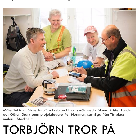
Målerifaktas mätare Torbjörn Edsbrand i samspråk med målarna Krister Lundin
och Göran Stark samt projektledare Per Norrman, samtliga från Timblads
måleri i Stockholm.
TORBJÖRN TROR PÅ 