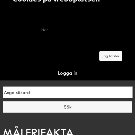
Alla som besöker en webbplats som använder cookies
(kakor) måste enligt lag få information om att webbplatsen
innehåller cookies, vad de används till och hur man kan
välja bort dem.
Här
berättar vi om hur cookies används på
Malerifakta.se Genom att klicka på knappen "jag förstår"
godkänner du våra villkor om cookies.
Jag förstår
Logga in