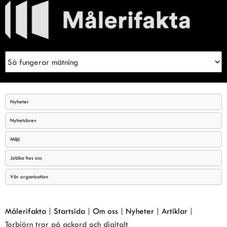
Meny
Sök
Nyheter
Nyhetsbrev
Miljö
Jobba hos oss
Vår organisation
Målerifakta
|
Startsida
|
Om oss
|
Nyheter
|
Artiklar
|
Torbjörn tror på ackord och digitalt