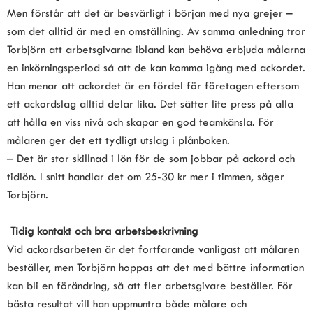
Men förstår att det är besvärligt i början med nya grejer – 
som det alltid är med en omställning. Av samma anledning tror 
Torbjörn att arbetsgivarna ibland kan behöva erbjuda målarna 
en inkörningsperiod så att de kan komma igång med ackordet. 
Han menar att ackordet är en fördel för företagen eftersom 
ett ackordslag alltid delar lika. Det sätter lite press på alla 
att hålla en viss nivå och skapar en god teamkänsla. För 
målaren ger det ett tydligt utslag i plånboken.
– Det är stor skillnad i lön för de som jobbar på ackord och 
tidlön. I snitt handlar det om 25-30 kr mer i timmen, säger 
Torbjörn.
Tidig kontakt och bra arbetsbeskrivning
Vid ackordsarbeten är det fortfarande vanligast att målaren 
beställer, men Torbjörn hoppas att det med bättre information 
kan bli en förändring, så att fler arbetsgivare beställer. För 
bästa resultat vill han uppmuntra både målare och 