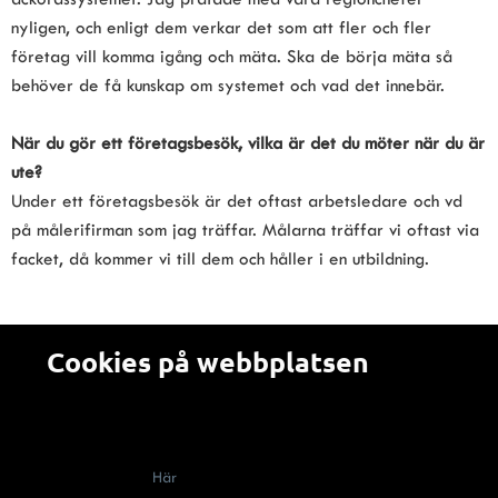
nyligen, och enligt dem verkar det som att fler och fler 
företag vill komma igång och mäta. Ska de börja mäta så 
behöver de få kunskap om systemet och vad det innebär.
När du gör ett företagsbesök, vilka är det du möter när du är 
ute?
Under ett företagsbesök är det oftast arbetsledare och vd 
på målerifirman som jag träffar. Målarna träffar vi oftast via 
facket, då kommer vi till dem och håller i en utbildning.
Cookies på webbplatsen
Alla som besöker en webbplats som använder cookies
(kakor) måste enligt lag få information om att webbplatsen
innehåller cookies, vad de används till och hur man kan
välja bort dem.
Här
berättar vi om hur cookies används på