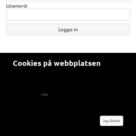
Lösenord:
Cookies på webbplatsen
Alla som besöker en webbplats som använder cookies
(kakor) måste enligt lag få information om att webbplatsen
innehåller cookies, vad de används till och hur man kan
välja bort dem.
Här
berättar vi om hur cookies används på
Malerifakta.se Genom att klicka på knappen "jag förstår"
godkänner du våra villkor om cookies.
Jag förstår