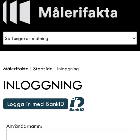
Meny
Sök
Inloggning
Målerifakta
|
Startsida
|
Inloggning
INLOGGNING
Logga in med BankID
Användarnamn: