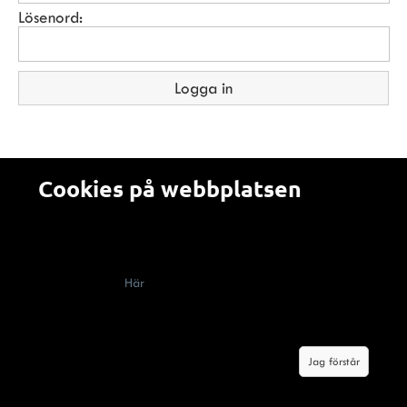
Lösenord:
Cookies på webbplatsen
Alla som besöker en webbplats som använder cookies
(kakor) måste enligt lag få information om att webbplatsen
innehåller cookies, vad de används till och hur man kan
välja bort dem.
Här
berättar vi om hur cookies används på
Malerifakta.se Genom att klicka på knappen "jag förstår"
godkänner du våra villkor om cookies.
Jag förstår