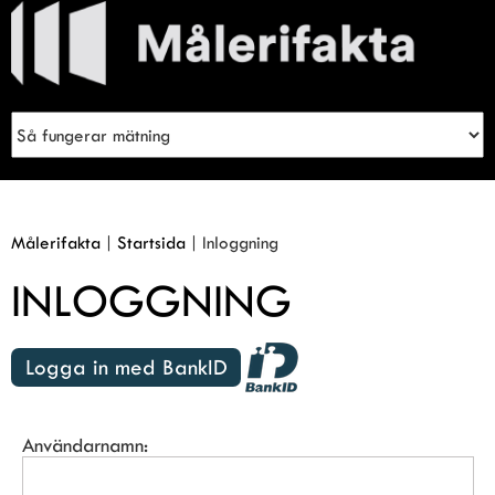
Meny
Sök
Inloggning
Målerifakta
|
Startsida
|
Inloggning
INLOGGNING
Logga in med BankID
Användarnamn: