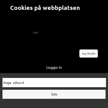
Cookies på webbplatsen
Alla som besöker en webbplats som använder cookies
(kakor) måste enligt lag få information om att webbplatsen
innehåller cookies, vad de används till och hur man kan
välja bort dem.
Här
berättar vi om hur cookies används på
Malerifakta.se Genom att klicka på knappen "jag förstår"
godkänner du våra villkor om cookies.
Jag förstår
Logga in