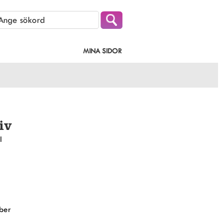
MINA SIDOR
iv
l
ber