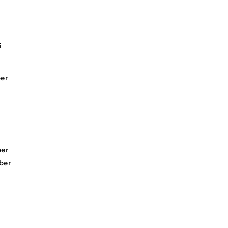
i
er
er
ber