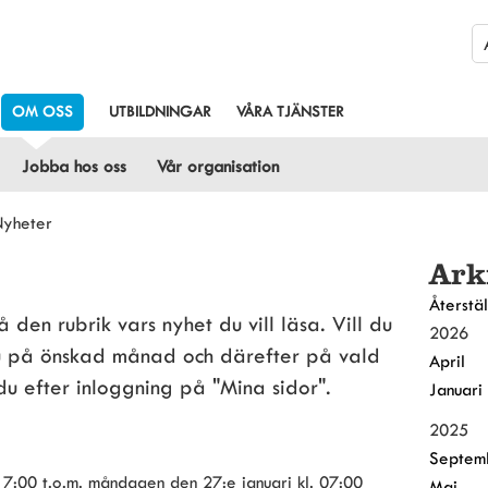
OM OSS
UTBILDNINGAR
VÅRA TJÄNSTER
Jobba hos oss
Vår organisation
yheter
Ark
Återstäl
den rubrik vars nyhet du vill läsa. Vill du 
2026
du på önskad månad och därefter på vald 
April
 du efter inloggning på "Mina sidor".
Januari
2025
Septem
17:00 t.o.m. måndagen den 27:e januari kl. 07:00
Maj