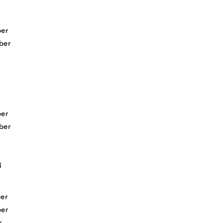
er
ber
er
ber
i
er
er
r