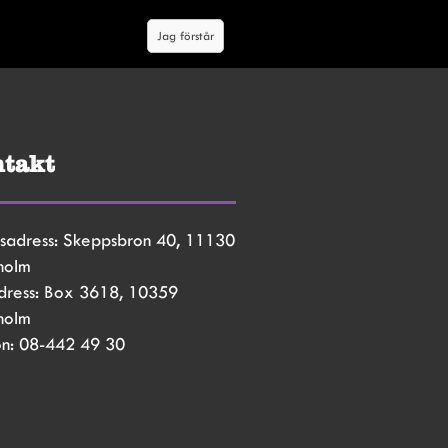
Jag förstår
takt
sadress: Skeppsbron 40, 11130 
holm
dress: Box 3618, 10359 
holm
on: 08-442 49 30