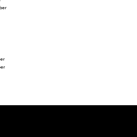
ber
er
er
en innehåller cookies, vad de
tt klicka på knappen "jag förstår"