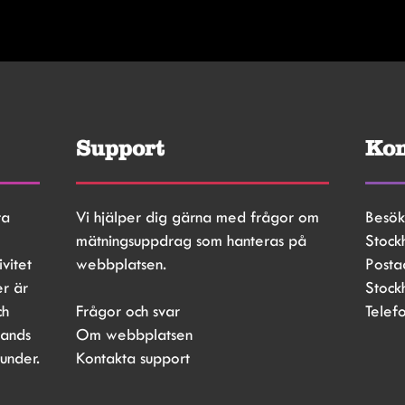
Support
Kon
a 
Vi hjälper dig gärna med frågor om 
Besök
mätningsuppdrag som hanteras på 
Stock
vitet 
webbplatsen.
Posta
r är 
Stock
h 
Frågor och svar
Telef
ands 
Om webbplatsen
kunder.
Kontakta support