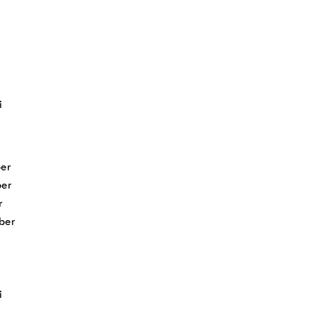
i
er
er
r
ber
i