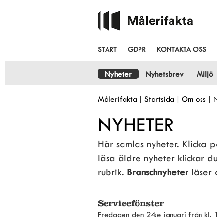
START
GDPR
KONTAKTA OSS
Nyheter
Nyhetsbrev
Miljö
Målerifakta
|
Startsida
|
Om oss
|
N
NYHETER
Här samlas nyheter. Klicka på 
läsa äldre nyheter klickar 
rubrik. 
Branschnyheter
 läser
Servicefönster
Fredagen den 24:e januari från kl. 