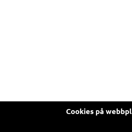
Cookies på webbp
Alla som besöker en webbplats som a
används till och hur man kan välja b
godkänner du våra villkor om cookie