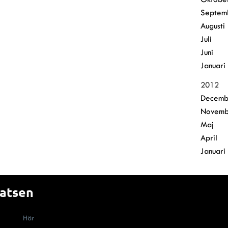
Septem
Augusti
Juli
Juni
Januari
2012
Decemb
Novemb
Maj
April
Januari
latsen
nvänder cookies (kakor) måste enligt lag få information om att webbplats
ort dem.
Här
berättar vi om hur cookies används på Malerifakta.se Genom a
s.