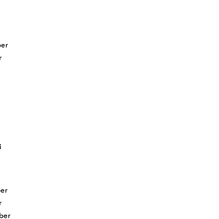
er
r
i
er
r
ber