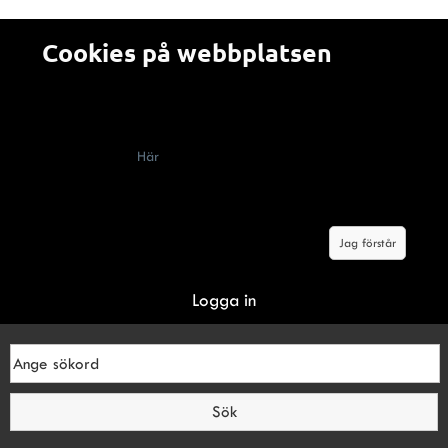
Cookies på webbplatsen
Alla som besöker en webbplats som använder cookies
(kakor) måste enligt lag få information om att webbplatsen
innehåller cookies, vad de används till och hur man kan
välja bort dem.
Här
berättar vi om hur cookies används på
Malerifakta.se Genom att klicka på knappen "jag förstår"
godkänner du våra villkor om cookies.
Jag förstår
Logga in