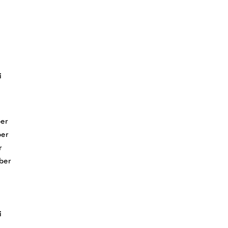
i
er
er
r
ber
i