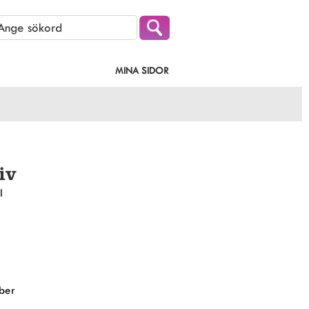
MINA SIDOR
iv
l
ber