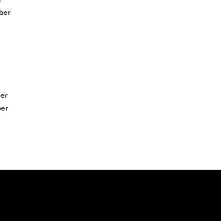
ber
er
er
en innehåller cookies, vad de
tt klicka på knappen "jag förstår"