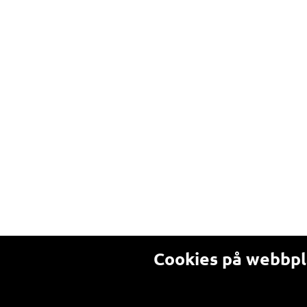
Cookies på webbp
Alla som besöker en webbplats som a
används till och hur man kan välja b
godkänner du våra villkor om cookie