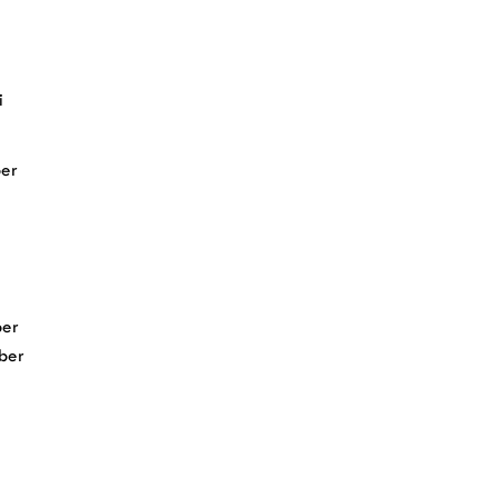
i
er
er
ber