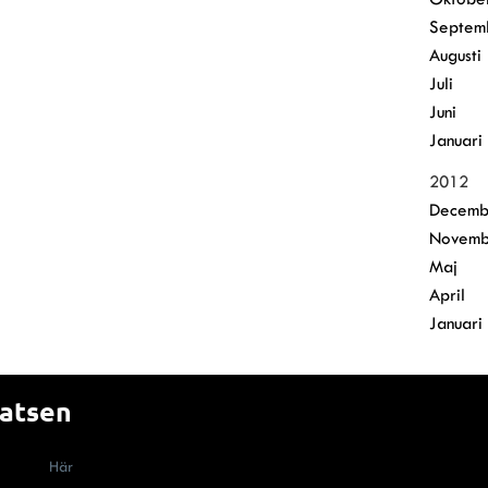
Septem
Augusti
Juli
Juni
Januari
2012
Decemb
Novemb
Maj
April
Januari
latsen
nvänder cookies (kakor) måste enligt lag få information om att webbplats
ort dem.
Här
berättar vi om hur cookies används på Malerifakta.se Genom a
s.