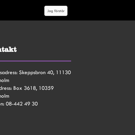
Jag förstår
takt
sadress: Skeppsbron 40, 11130 
holm
dress: Box 3618, 10359 
holm
on: 08-442 49 30