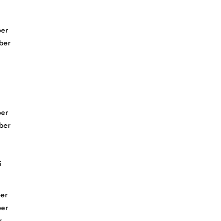
er
ber
er
ber
i
er
er
r