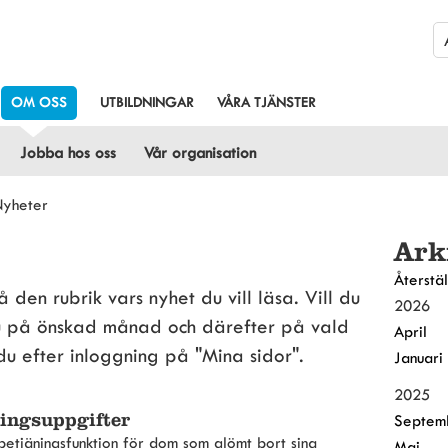
OM OSS
UTBILDNINGAR
VÅRA TJÄNSTER
Jobba hos oss
Vår organisation
yheter
Ark
Återstäl
den rubrik vars nyhet du vill läsa. Vill du 
2026
du på önskad månad och därefter på vald 
April
 du efter inloggning på "Mina sidor".
Januari
2025
ingsuppgifter
Septem
vbetjäningsfunktion för dom som glömt bort sina
Maj