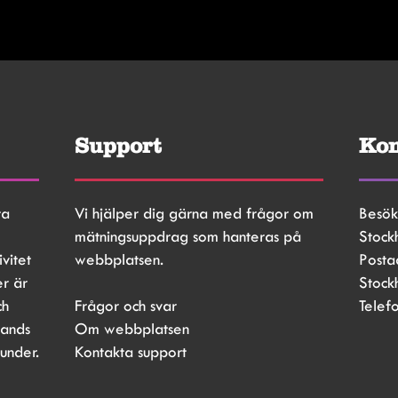
Support
Kon
a 
Vi hjälper dig gärna med frågor om 
Besök
mätningsuppdrag som hanteras på 
Stock
vitet 
webbplatsen.
Posta
r är 
Stock
h 
Frågor och svar
Telef
ands 
Om webbplatsen
kunder.
Kontakta support