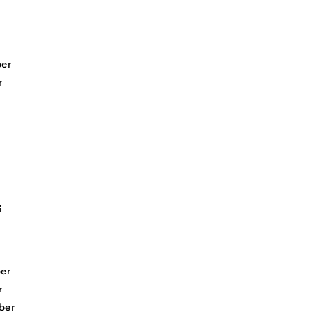
er
r
i
er
r
ber