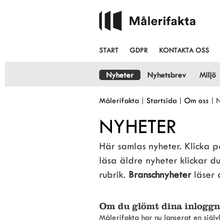
START
GDPR
KONTAKTA OSS
Nyheter
Nyhetsbrev
Miljö
Målerifakta
|
Startsida
|
Om oss
|
N
NYHETER
Här samlas nyheter. Klicka på 
läsa äldre nyheter klickar 
rubrik. 
Branschnyheter
 läser
Om du glömt dina inloggn
Målerifakta har nu lanserat en själ