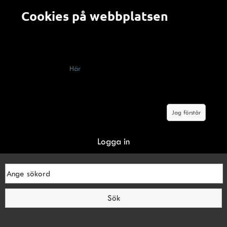
Cookies på webbplatsen
Alla som besöker en webbplats som använder cookies
(kakor) måste enligt lag få information om att webbplatsen
innehåller cookies, vad de används till och hur man kan
välja bort dem.
Här
berättar vi om hur cookies används på
Malerifakta.se Genom att klicka på knappen "jag förstår"
godkänner du våra villkor om cookies.
Jag förstår
Logga in